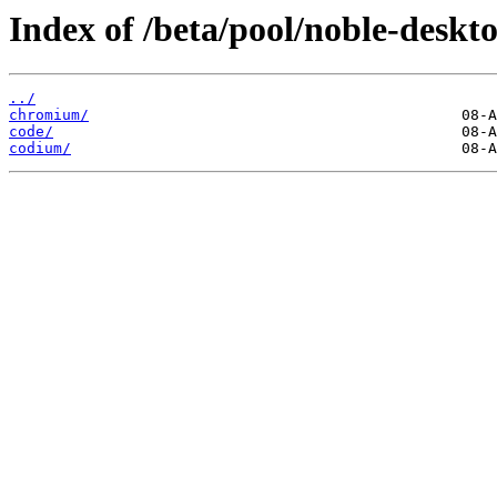
Index of /beta/pool/noble-deskto
../
chromium/
code/
codium/