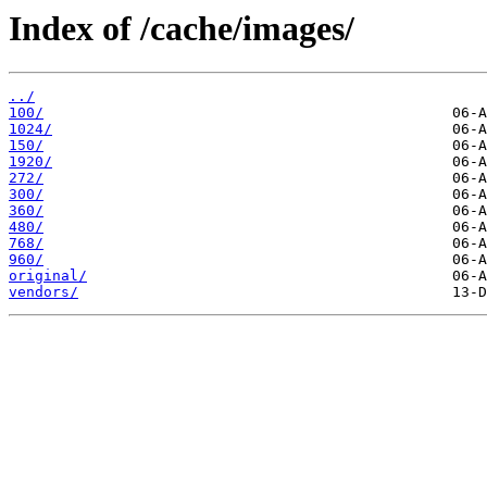
Index of /cache/images/
../
100/
1024/
150/
1920/
272/
300/
360/
480/
768/
960/
original/
vendors/